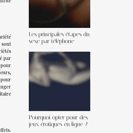
trite
Les principales étapes du
riété
sexe par téléphone
 sont
riétés
é par
pour
leurs,
 pour
anger
itaire
Pourquoi opter pour des
jeux érotiques en ligne ?
ffets.