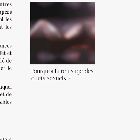
utres
ppers
i les
t les
ances
fet et
ndé de
et le
Pourquoi faire usage des
jouets sexuels ?
ique,
et de
sibles
ité à