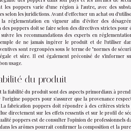
nt les poppers varie d'une région à l'autre, avec des subst
s selon les juridictions. Avant d'effectuer un achat ou d'utilis
 la réglementation en vigueur afin d'éviter des désagré
on des poppers doit se faire selon des directives strictes pour 
 de suivre les recommandations des experts en réglementatio
xemple de ne jamais ingérer le produit et de l'utiliser da
entives sont regroupées sous le terme de "normes de sécurit
légale et sûre. Il est également préconisé de s'informer su
 bon usage.
iabilité du produit
et la fiabilité du produit sont des aspects primordiaux à pren
r l'origine poppers pour s'assurer que la provenance respect
 La fabrication poppers doit répondre à des critères stricts
lue directement sur les effets ressentis et sur le profil de sé
alité poppers est de consulter l'opinion de professionnels d
 dans les arômes pourrait confirmer la composition et la pure