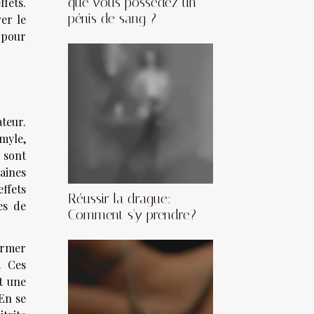
que vous possédez un
ffets.
pénis de sang ?
ver le
 pour
teur.
amyle,
 sont
taines
effets
Réussir la drague:
es de
Comment s'y prendre?
former
. Ces
t une
 En se