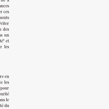
ances
er ces
ments
éviter
n des
ns un
é" et
r les
dre en
e les
 pour
curité
ans le
té du