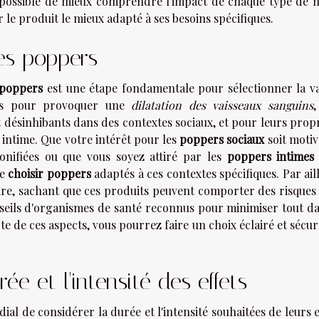
 possible de mieux comprendre l'impact de chaque type de ni
 le produit le mieux adapté à ses besoins spécifiques.
des poppers
s poppers
est une étape fondamentale pour sélectionner la va
ues pour provoquer une
dilatation des vaisseaux sanguins
,
 désinhibants dans des contextes sociaux, et pour leurs prop
 intime. Que votre intérêt pour les
poppers sociaux
soit motiv
bonifiées ou que vous soyez attiré par les
poppers intimes
de
choisir poppers
adaptés à ces contextes spécifiques. Par ail
ire, sachant que ces produits peuvent comporter des risques
nseils d'organismes de santé reconnus pour minimiser tout d
pte de ces aspects, vous pourrez faire un choix éclairé et sécur
e et l'intensité des effets
ial de considérer la durée et l'intensité souhaitées de leurs e