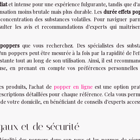
diat
et intense pour une expérience fulgurante, tandis que d'a
nsation moins brutale mais plus durable. Les
durée effets po
 concentration des substances volatiles. Pour naviguer parm
nsulter les avis et recommandations d'experts qui maîtrisen
 poppers
que vous recherchez. Des spécialistes des subst
d'un poppers peut être mesurée à la fois par la rapidité de l'ef
stante tout au long de son utilisation. Ainsi, il est recomma
se, en prenant en compte vos préférences personnelles 
es produits, l'achat de
popper en ligne
est une option prat
scriptions détaillées pour chaque référence. Cela vous perm
 de votre domicile, en bénéficiant de conseils d'experts acces
égaux et de sécurité
 légalité des poppers dans son pays et les normes de sécur