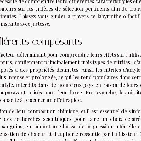
cessite de comprendre leurs différentes caractéristiques et e
isateurs sur les critères de sélection pertinents afin de trou
tentes. Laissez-vous guider à travers ce labyrinthe olfactif
instants avec justesse.
ifférents composants
acteur déterminant pour comprendre leurs effets sur l'utilisa
eurs, contiennent principalement trois types de nitrites : d'
sés a des propriétés distinctes. Ainsi, les nitrites d'amyle
us intense et prolongée, ce qui les rend populaires dans cer
e butyle, interdits dans de nombreux pays en raison de leurs 
 auparavant prisés pour leur force. En revanche, les nitrit
capacité à procurer un effet rapide.
on de leur composition chimique, et il est essentiel de s'in
 des recherches scientifiques pour faire un choix éclairé
x sanguins, entraînant une baisse de la pression artérielle e
sation de chaleur et d'euphorie ressentie par l'utilisateur.