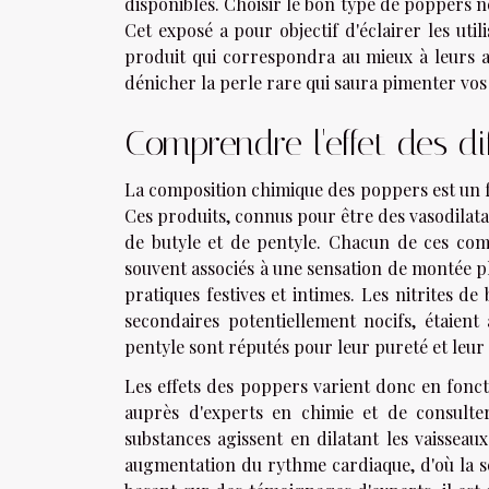
disponibles. Choisir le bon type de poppers né
Cet exposé a pour objectif d'éclairer les util
produit qui correspondra au mieux à leurs at
dénicher la perle rare qui saura pimenter vos 
Comprendre l'effet des d
La composition chimique des poppers est un f
Ces produits, connus pour être des vasodilatat
de butyle et de pentyle. Chacun de ces compo
souvent associés à une sensation de montée pl
pratiques festives et intimes. Les nitrites d
secondaires potentiellement nocifs, étaient
pentyle sont réputés pour leur pureté et leur 
Les effets des poppers varient donc en foncti
auprès d'experts en chimie et de consulter
substances agissent en dilatant les vaisseau
augmentation du rythme cardiaque, d'où la sen