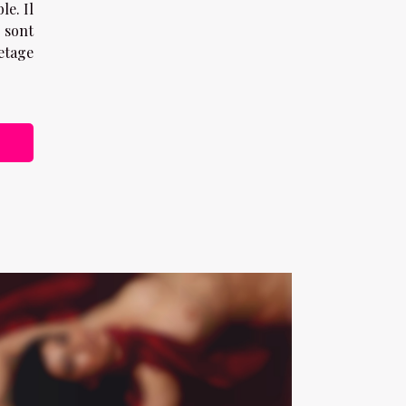
le. Il
 sont
uetage