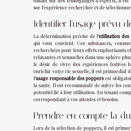
basant sur des témoignages d'experts, il est
sur l'expérience recherchée et de sélectionner
Identifier l'usage prévu 
La détermination précise de l'
utilisation de
qui vous convient. Ces substances, conn
recherchées pour leurs effets euphorisants et
relaxantes et sensuelles dans une sphère plus
le désir de vivre des expériences festives 
enrichir votre vie sexuelle, il est primordial 
l'
usage responsable des poppers
est obligato
la santé. Il est recommandé de suivre les co
potentiel lié à leur utilisation. En tenant com
correspondant à vos attentes et besoins.
Prendre en compte la duré
Lors de la sélection de poppers, il est primord