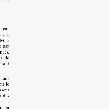
cteur
ives.
teurs
e par
ncés,
au de
isant
 dans
nt le
issent
à des
de ces
ut en