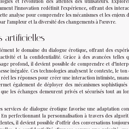
ogies et l'évolution des attentes des utilisateurs. Explore
ent l'innovation redéfinit l'expérience, offrant des interac
cette analyse pour comprendre les mécanismes et les enjeux d
ar l'ampleur et la diversité des changements à l’œuvre.
artificielles
ndément le domaine du dialogue érotique, offrant des expéri
activité et la confidentialité. Grâce à des avancées telles 
sage profond, il devient possible de comprendre et d’interp
nesse inégalée. Ces technologies analysent le contexte, le ton 
réel les réponses pour créer une interaction intimiste, nuan
permet également de déployer des mécanismes sophistiqués
t que les échanges demeurent privés et sécurisés tout au lo
 les services de dialogue érotique favorise une adaptation co
s. En perfectionnant la personnalisation à travers des algor
ntes, il devient possible d’offrir des conversations toujour