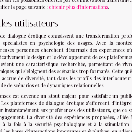
lter la page suivante :
obtenir plus d'informations
.
des utilisateurs
es de dialogue érotique connaissent une transformation prof
 spécialistes en psychologie des usages. Avec la monté
breuses personnes cherchent désormais des expériences où
ificativement le design et le développement de ces plateforme
devient une caractéristique recherchée, permettant de vivr
amiques qui s’éloignent des scénarios trop formatés. Cette qu
ccrue de diversité, tant dans les profils des interlocuteur
de de scénarios et de dynamiques relationnelles.
ponses est devenue un atout majeur pour satisfaire un publi
s. Les plateformes de dialogue érotique s’efforcent d’intégre
er instantanément aux préférences des utilisateurs, que ce s
gagement. La diversité des expériences proposées, alliée 
 à la fois à la sécurité psychologique et à la stimulation 
i les bases d’interactions innovantes et évolutives, en adéqu