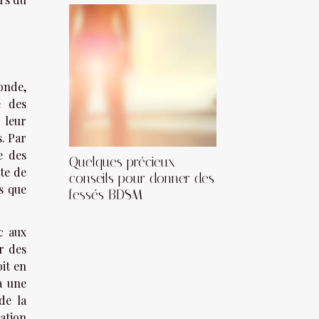
onde,
e des
 leur
s. Par
e des
Quelques précieux
ête de
conseils pour donner des
s que
fessés BDSM
c aux
r des
oit en
à une
de la
ation