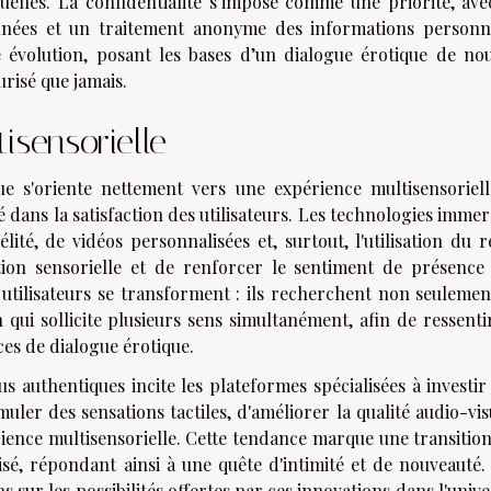
iduelles. La confidentialité s’impose comme une priorité, ave
nnées et un traitement anonyme des informations personne
e évolution, posant les bases d’un dialogue érotique de nou
risé que jamais.
isensorielle
ue s'oriente nettement vers une expérience multisensoriell
 dans la satisfaction des utilisateurs. Les technologies immer
lité, de vidéos personnalisées et, surtout, l'utilisation du 
ation sensorielle et de renforcer le sentiment de présence
s utilisateurs se transforment : ils recherchent non seulemen
 qui sollicite plusieurs sens simultanément, afin de ressenti
ces de dialogue érotique.
authentiques incite les plateformes spécialisées à investir
uler des sensations tactiles, d'améliorer la qualité audio-vis
ience multisensorielle. Cette tendance marque une transition
misé, répondant ainsi à une quête d'intimité et de nouveauté
s sur les possibilités offertes par ces innovations dans l'univ