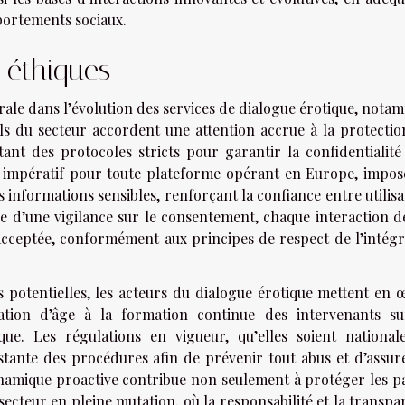
portements sociaux.
 éthiques
rale dans l’évolution des services de dialogue érotique, nota
ls du secteur accordent une attention accrue à la protectio
ant des protocoles stricts pour garantir la confidentialité 
 impératif pour toute plateforme opérant en Europe, impos
 informations sensibles, renforçant la confiance entre utilis
e d’une vigilance sur le consentement, chaque interaction d
acceptée, conformément aux principes de respect de l’intégri
es potentielles, les acteurs du dialogue érotique mettent en 
cation d’âge à la formation continue des intervenants su
ue. Les régulations en vigueur, qu’elles soient national
tante des procédures afin de prévenir tout abus et d’assur
namique proactive contribue non seulement à protéger les pa
secteur en pleine mutation, où la responsabilité et la transp