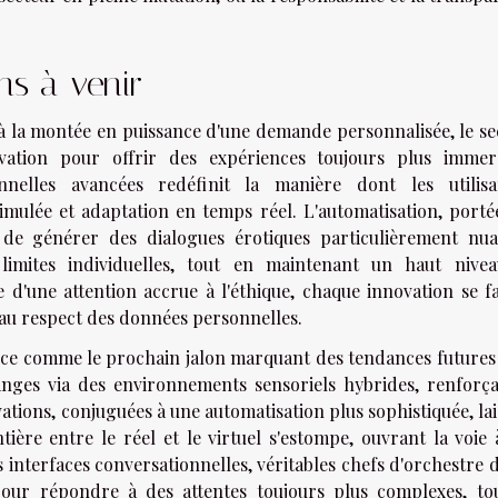
ns à venir
t à la montée en puissance d'une demande personnalisée, le se
ovation pour offrir des expériences toujours plus immers
onnelles avancées redéfinit la manière dont les utilisa
simulée et adaptation en temps réel. L'automatisation, porté
is de générer des dialogues érotiques particulièrement nua
limites individuelles, tout en maintenant un haut nive
 d'une attention accrue à l'éthique, chaque innovation se fa
t au respect des données personnelles.
once comme le prochain jalon marquant des tendances futures
anges via des environnements sensoriels hybrides, renforça
ations, conjuguées à une automatisation plus sophistiquée, la
tière entre le réel et le virtuel s'estompe, ouvrant la voie 
 interfaces conversationnelles, véritables chefs d'orchestre 
pour répondre à des attentes toujours plus complexes, to