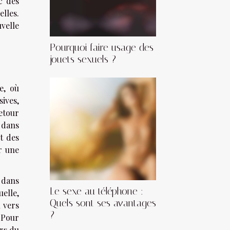
c des
lles.
velle
Pourquoi faire usage des
jouets sexuels ?
e, où
sives,
retour
 dans
t des
r une
 dans
Le sexe au téléphone :
uelle,
Quels sont ses avantages
 vers
?
. Pour
ers du