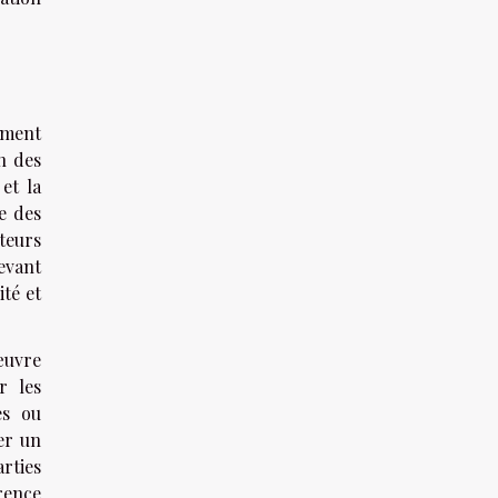
mment
n des
et la
e des
ateurs
evant
té et
œuvre
r les
es ou
er un
rties
arence