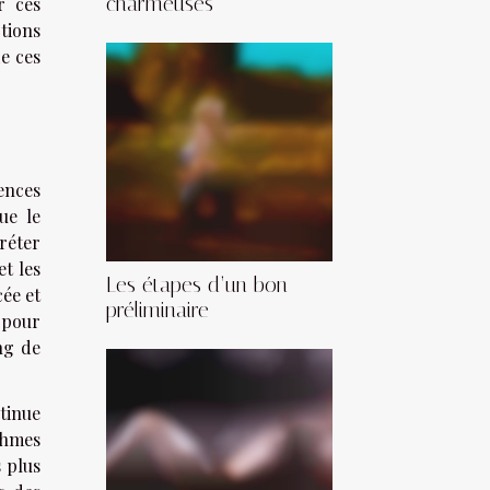
charmeuses
r ces
tions
e ces
ences
que le
réter
et les
Les étapes d’un bon
cée et
préliminaire
 pour
ng de
ntinue
ithmes
s plus