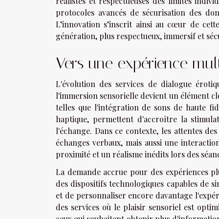
réalistes et respectueuses des limites indiv
protocoles avancés de sécurisation des do
L’innovation s’inscrit ainsi au cœur de cett
génération, plus respectueux, immersif et sécu
Vers une expérience mult
L'évolution des services de dialogue érotiq
l'immersion sensorielle devient un élément clé
telles que l'intégration de sons de haute fidé
haptique, permettent d'accroître la stimul
l'échange. Dans ce contexte, les attentes de
échanges verbaux, mais aussi une interaction
proximité et un réalisme inédits lors des séan
La demande accrue pour des expériences plus 
des dispositifs technologiques capables de sim
et de personnaliser encore davantage l'expér
des services où le plaisir sensoriel est opti
ceux qui souhaitent obtenir plus d'information